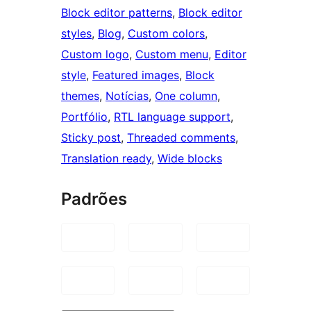
Block editor patterns
, 
Block editor
styles
, 
Blog
, 
Custom colors
, 
Custom logo
, 
Custom menu
, 
Editor
style
, 
Featured images
, 
Block
themes
, 
Notícias
, 
One column
, 
Portfólio
, 
RTL language support
, 
Sticky post
, 
Threaded comments
, 
Translation ready
, 
Wide blocks
Padrões