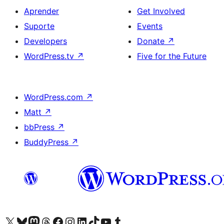
Aprender
Get Involved
Suporte
Events
Developers
Donate
↗
WordPress.tv
↗
Five for the Future
WordPress.com
↗
Matt
↗
bbPress
↗
BuddyPress
↗
Visite a nossa conta X (antigo Twitter)
Visit our Bluesky account
Visit our Mastodon account
Visit our Threads account
Visite a nossa página do Facebook
Visite a nossa conta no Instagram
Visite a nossa conta no LinkedIn
Visit our TikTok account
Visit our YouTube channel
Visit our Tumblr account